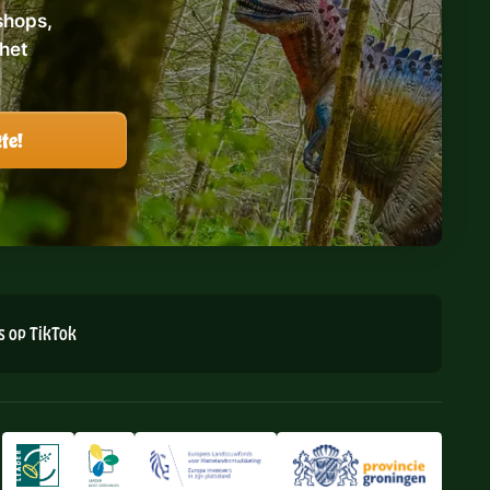
shops,
het
s op TikTok