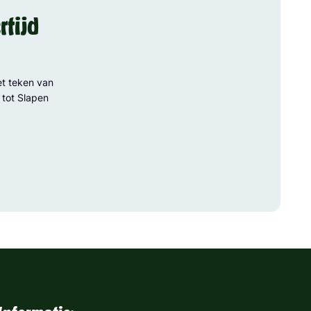
rtijd
t teken van
 tot Slapen