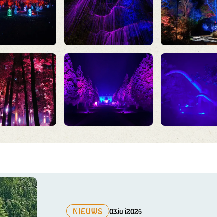
NIEUWS
03
juli
2026