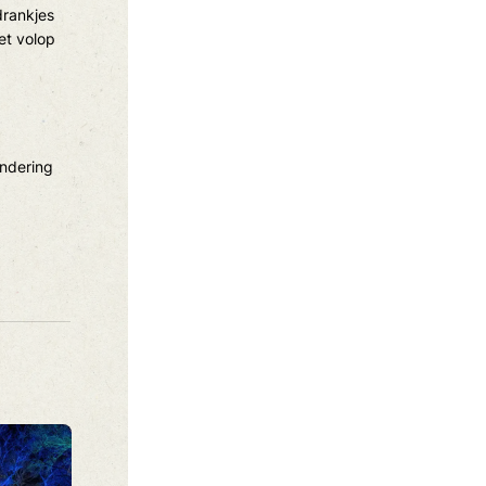
drankjes
het volop
ondering