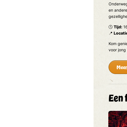
Onderweg
en andere 
gezelligh
🕓
Tijd:
16
📍
Locati
Kom genie
voor jong
Meer
Een 