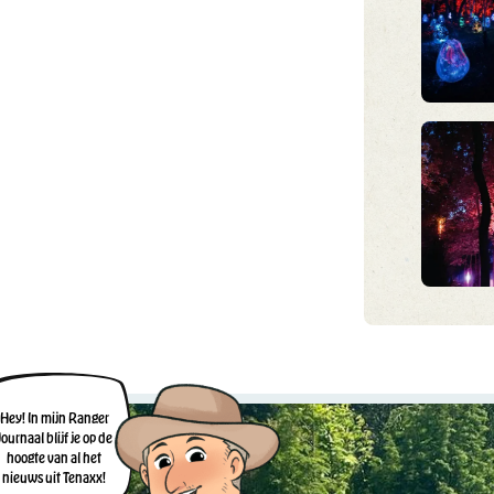
Hey! In mijn Ranger
Journaal blijf je op de
hoogte van al het
nieuws uit Tenaxx!