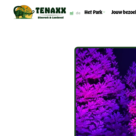
Het Park
Jouw bezoe
nl
de