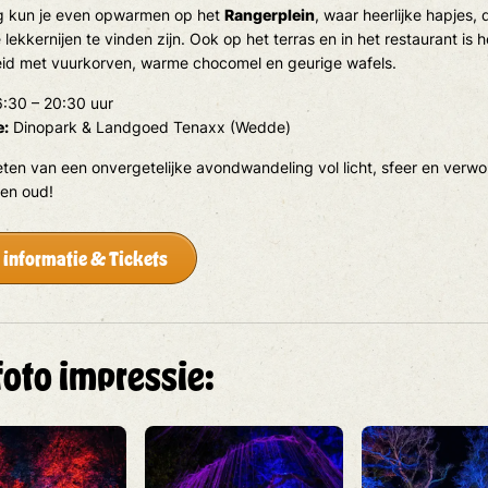
 kun je even opwarmen op het
Rangerplein
, waar heerlijke hapjes, 
lekkernijen te vinden zijn. Ook op het terras en in het restaurant is 
eid met vuurkorven, warme chocomel en geurige wafels.
:30 – 20:30 uur
e:
Dinopark & Landgoed Tenaxx (Wedde)
ten van een onvergetelijke avondwandeling vol licht, sfeer en verw
 en oud!
 informatie & Tickets
foto impressie: