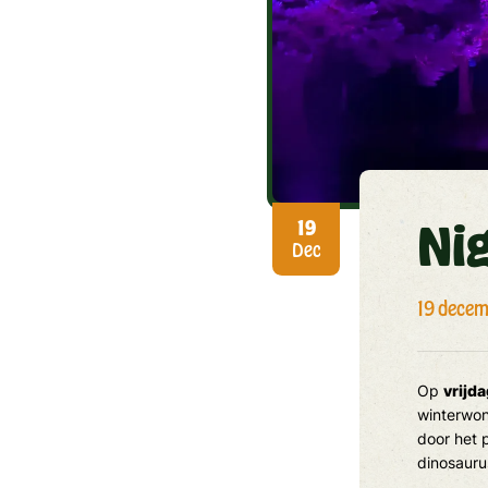
Nig
19
Dec
19 dece
Op
vrijd
winterwon
door het 
dinosauru