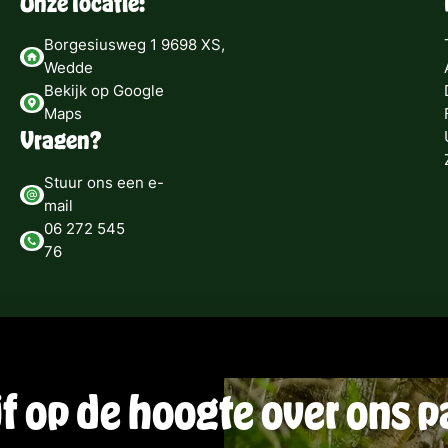
Onze locatie:
Borgesiusweg 1 9698 XS,
Wedde
Bekijk op Google
Maps
Vragen?
Stuur ons een e-
mail
06 272 545
76
jf op de hoogte over ons p