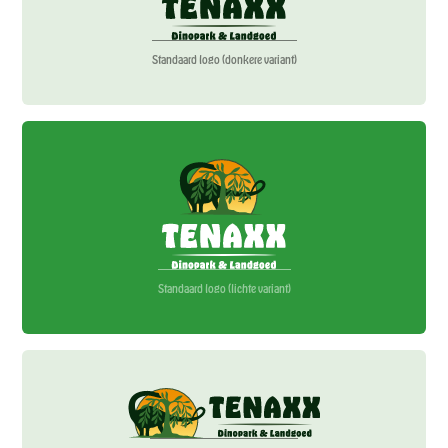
Standaard logo (donkere variant)
Standaard logo (lichte variant)