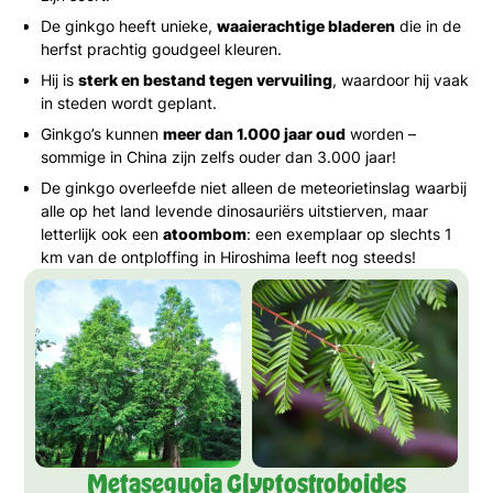
De ginkgo heeft unieke,
waaierachtige bladeren
die in de
herfst prachtig goudgeel kleuren.
Hij is
sterk en bestand tegen vervuiling
, waardoor hij vaak
in steden wordt geplant.
Ginkgo’s kunnen
meer dan 1.000 jaar oud
worden –
sommige in China zijn zelfs ouder dan 3.000 jaar!
De ginkgo overleefde niet alleen de meteorietinslag waarbij
alle op het land levende dinosauriërs uitstierven, maar
letterlijk ook een
atoombom
: een exemplaar op slechts 1
km van de ontploffing in Hiroshima leeft nog steeds!
Metasequoia Glyptostroboides