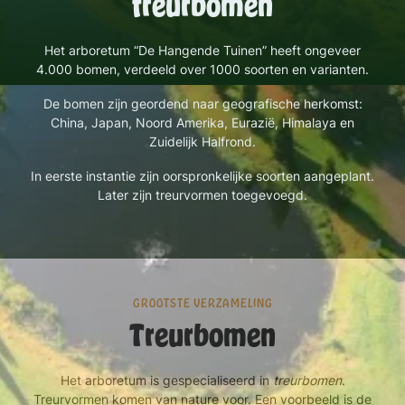
treurbomen
Het arboretum “De Hangende Tuinen” heeft ongeveer
4.000 bomen, verdeeld over 1000 soorten en varianten.
De bomen zijn geordend naar geografische herkomst:
China, Japan, Noord Amerika, Eurazië, Himalaya en
Zuidelijk Halfrond.
In eerste instantie zijn oorspronkelijke soorten aangeplant.
Later zijn treurvormen toegevoegd.
GROOTSTE VERZAMELING
Treurbomen
Het arboretum is gespecialiseerd in
treurbomen
.
Treurvormen komen van nature voor. Een voorbeeld is de