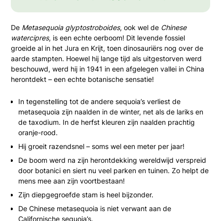
De
Metasequoia glyptostroboides
, ook wel de
Chinese
watercipres
, is een echte oerboom! Dit levende fossiel
groeide al in het Jura en Krijt, toen dinosauriërs nog over de
aarde stampten. Hoewel hij lange tijd als uitgestorven werd
beschouwd, werd hij in 1941 in een afgelegen vallei in China
herontdekt – een echte botanische sensatie!
In tegenstelling tot de andere sequoia’s verliest de
metasequoia zijn naalden in de winter, net als de lariks en
de taxodium. In de herfst kleuren zijn naalden prachtig
oranje-rood.
Hij groeit razendsnel – soms wel een meter per jaar!
De boom werd na zijn herontdekking wereldwijd verspreid
door botanici en siert nu veel parken en tuinen. Zo helpt de
mens mee aan zijn voortbestaan!
Zijn diepgegroefde stam is heel bijzonder.
De Chinese metasequoia is niet verwant aan de
Californische sequoia’s.