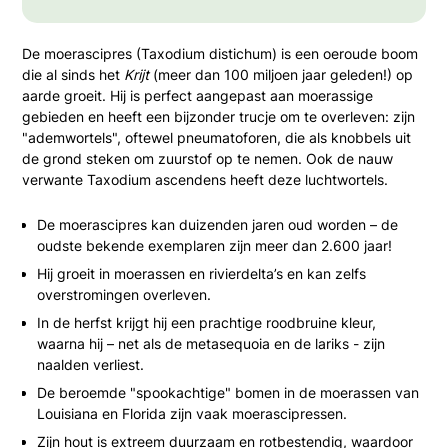
De moerascipres (Taxodium distichum) is een oeroude boom
die al sinds het
Krijt
(meer dan 100 miljoen jaar geleden!) op
aarde groeit. Hij is perfect aangepast aan moerassige
gebieden en heeft een bijzonder trucje om te overleven: zijn
"ademwortels", oftewel pneumatoforen, die als knobbels uit
de grond steken om zuurstof op te nemen. Ook de nauw
verwante Taxodium ascendens heeft deze luchtwortels.
De moerascipres kan duizenden jaren oud worden – de
oudste bekende exemplaren zijn meer dan 2.600 jaar!
Hij groeit in moerassen en rivierdelta’s en kan zelfs
overstromingen overleven.
In de herfst krijgt hij een prachtige roodbruine kleur,
waarna hij – net als de metasequoia en de lariks - zijn
naalden verliest.
De beroemde "spookachtige" bomen in de moerassen van
Louisiana en Florida zijn vaak moerascipressen.
Zijn hout is extreem duurzaam en rotbestendig, waardoor