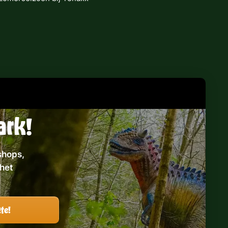
ark!
shops,
het