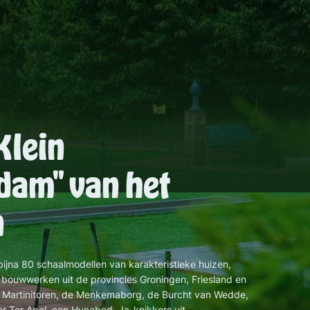
Klein
am" van het
n
bijna 80 schaalmodellen van karakteristieke huizen,
 bouwwerken uit de provincies Groningen, Friesland en
e Martinitoren, de Menkemaborg, de Burcht van Wedde,
er Ter Apel, een Hunebed, Ja-knikkers uit