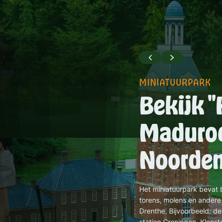
MINIATUURPARK
Bekijk "
Madurod
Noorde
Het miniatuurpark bevat 
torens, molens en andere
Drenthe. Bijvoorbeeld: d
station Groningen, Kloost