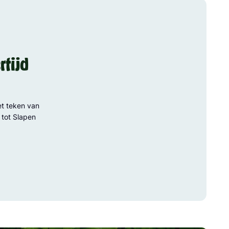
rtijd
t teken van
 tot Slapen