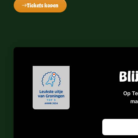
Tickets kopen
Bli
Op Te
ma