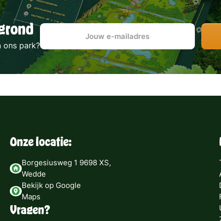
grond
n ons park?
Onze locatie:
Borgesiusweg 1 9698 XS,
Wedde
Bekijk op Google
Maps
Vragen?