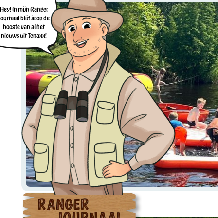
Hey! In mijn Ranger
Journaal blijf je op de
hoogte van al het
nieuws uit Tenaxx!