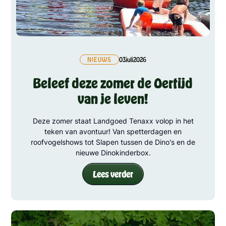
NIEUWS
03
juli
2026
Beleef deze zomer de Oertijd
van je leven!
Deze zomer staat Landgoed Tenaxx volop in het
teken van avontuur! Van spetterdagen en
roofvogelshows tot Slapen tussen de Dino's en de
nieuwe Dinokinderbox.
Lees verder