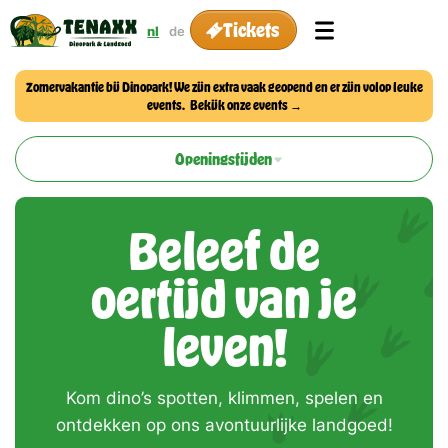
Tickets
nl
de
Zomervakantie bij Dinopark! We zijn extra vaak geopend en er zijn volop leuke
events. Bekijk onze events
→
Openingstijden
Beleef de
oertijd van je
leven!
Kom dino’s spotten, klimmen, spelen en
ontdekken op ons avontuurlijke landgoed!