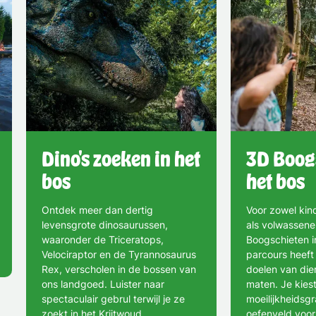
Dino's zoeken in het
3D Boog
bos
het bos
Ontdek meer dan dertig
Voor zowel kin
levensgrote dinosaurussen,
als volwassene
waaronder de Triceratops,
Boogschieten i
Velociraptor en de Tyrannosaurus
parcours heeft
Rex, verscholen in de bossen van
doelen van dier
ons landgoed. Luister naar
maten. Je kies
spectaculair gebrul terwijl je ze
moeilijkheidsg
zoekt in het Krijtwoud.
oefenveld voor