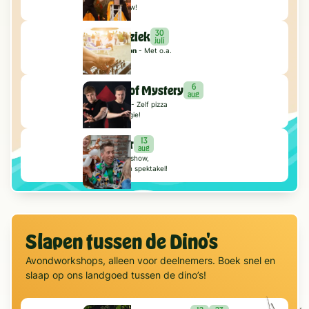
geweldige show!
30
DJ & Muziek
juli
Mexican Edition
- Met o.a.
heerlijke tapas
6
Brothers of Mystery
aug
Italian Edition
- Zelf pizza
bakken én magie!
13
Jos Tipker
aug
Bingo Goochelshow,
trucs,magie en spektakel!
Slapen tussen de Dino's
Avondworkshops, alleen voor deelnemers. Boek snel en
slaap op ons landgoed tussen de dino’s!