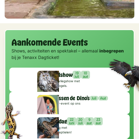
Slide 9 of 9.
Aankomende Events
Shows, activiteiten en spektakel – allemaal
inbegrepen
bij je Tenaxx Dagticket!
19
10
Roofvogelshow
juli
aug
Spectaculaire vliegshow met
veel soorten vogels.
Slapen tussen de Dino's
Juli
Aug
Uniek kampeer-event op ons
landgoed
22
20
9
23
Reptielendag
juni
juli
aug
aug
Kom oog in oog met
fascinerende reptielen!