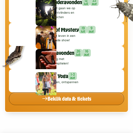
12
23
Nachtvlinderavonden
juli
aug
Met een expert gaan we op
zoek naar nachtvlinders en
nachtelijke insecten
19
9
Brothers of Mystery
juli
aug
Magie komt tot leven in een
adembenemende show!
26
16
Reptielenavonden
juli
aug
Kom oog in oog met
fascinerende reptielen!
1-3
Zumba & Yoga
aug
Heerlijk bewegen, ontspannen
en genieten
Bekijk data & tickets