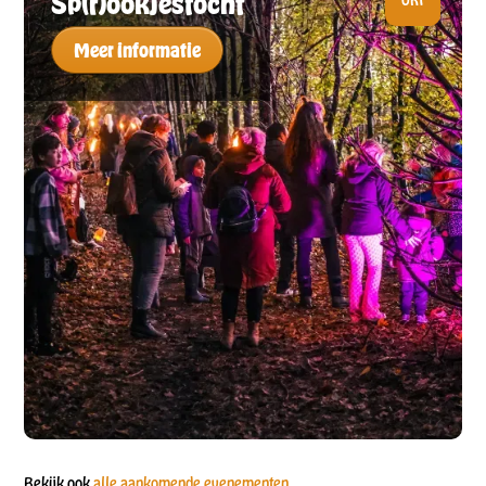
Sp(r)ookjestocht
Meer informatie
Bekijk ook
alle aankomende evenementen