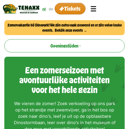
Tickets
nl
de
Zomervakantie bij Dinopark! We zijn extra vaak geopend en er zijn volop leuke
events. Bekijk onze events
→
Openingstijden
Een zomerseizoen met
avontuurlijke activiteiten
voor het hele gezin
We vieren de zomer! Zoek verkoeling op ons park
op het strandje met zwemvijver, ga in het bos op
zoek naar dino's, leef je uit op de opblaasbare
Dinostormbaan, leer over dino's in het museum of
doe mee met verschillende activiteiten!