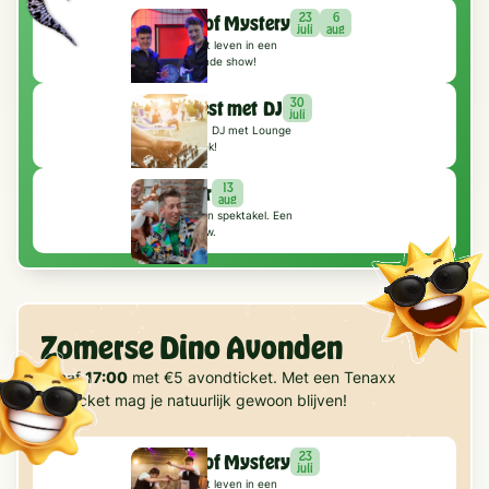
23
6
Brothers of Mystery
juli
aug
Magie komt tot leven in een
adembenemende show!
30
Strandfeest met DJ
juli
Op ons strand: DJ met Lounge
& Beach muziek!
13
Jos Tipker
aug
Trucs, magie en spektakel. Een
geweldige show.
Zomerse Dino Avonden
Vanaf
17:00
met €5 avondticket. Met een Tenaxx
Dagticket mag je natuurlijk gewoon blijven!
23
Brothers of Mystery
juli
Magie komt tot leven in een