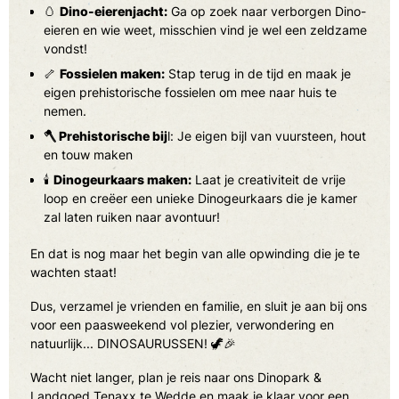
🥚
Dino-eierenjacht:
Ga op zoek naar verborgen Dino-
eieren en wie weet, misschien vind je wel een zeldzame
vondst!
🦴
Fossielen maken:
Stap terug in de tijd en maak je
eigen prehistorische fossielen om mee naar huis te
nemen.
🪓 Prehistorische bij
l: Je eigen bijl van vuursteen, hout
en touw maken
🕯️
Dinogeurkaars maken:
Laat je creativiteit de vrije
loop en creëer een unieke Dinogeurkaars die je kamer
zal laten ruiken naar avontuur!
En dat is nog maar het begin van alle opwinding die je te
wachten staat!
Dus, verzamel je vrienden en familie, en sluit je aan bij ons
voor een paasweekend vol plezier, verwondering en
natuurlijk... DINOSAURUSSEN! 🦖🎉
Wacht niet langer, plan je reis naar ons Dinopark &
Landgoed Tenaxx te Wedde en maak je klaar voor een