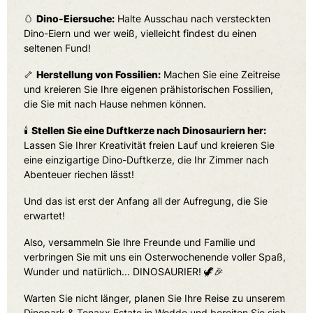
🥚
Dino-Eiersuche:
Halte Ausschau nach versteckten
Dino-Eiern und wer weiß, vielleicht findest du einen
seltenen Fund!
🦴
Herstellung von Fossilien:
Machen Sie eine Zeitreise
und kreieren Sie Ihre eigenen prähistorischen Fossilien,
die Sie mit nach Hause nehmen können.
🕯️
Stellen Sie eine Duftkerze nach Dinosauriern her:
Lassen Sie Ihrer Kreativität freien Lauf und kreieren Sie
eine einzigartige Dino-Duftkerze, die Ihr Zimmer nach
Abenteuer riechen lässt!
Und das ist erst der Anfang all der Aufregung, die Sie
erwartet!
Also, versammeln Sie Ihre Freunde und Familie und
verbringen Sie mit uns ein Osterwochenende voller Spaß,
Wunder und natürlich... DINOSAURIER! 🦖🎉
Warten Sie nicht länger, planen Sie Ihre Reise zu unserem
Dinopark & Tenaxx Estate in Wedde und bereiten Sie sich