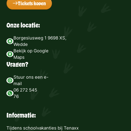
Tickets kopen
Onze locatie:
Borgesiusweg 1 9698 XS,
Wedde
Bekijk op Google
Maps
Vragen?
Stuur ons een e-
mail
06 272 545
76
Informatie:
Tijdens schoolvakanties bij Tenaxx