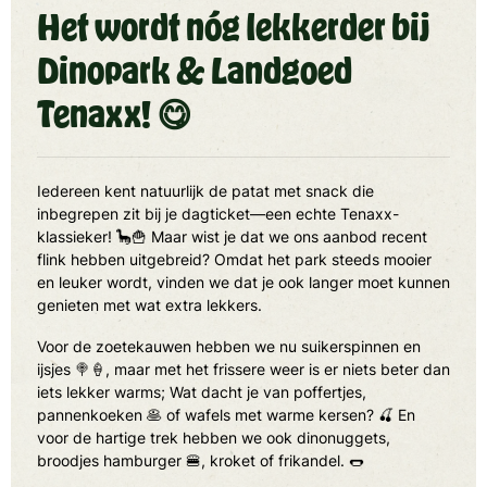
Het wordt nóg lekkerder bij
Dinopark & Landgoed
Tenaxx! 😋
Iedereen kent natuurlijk de patat met snack die
inbegrepen zit bij je dagticket—een echte Tenaxx-
klassieker! 🦕🍟 Maar wist je dat we ons aanbod recent
flink hebben uitgebreid? Omdat het park steeds mooier
en leuker wordt, vinden we dat je ook langer moet kunnen
genieten met wat extra lekkers.
Voor de zoetekauwen hebben we nu suikerspinnen en
ijsjes 🍭🍦, maar met het frissere weer is er niets beter dan
iets lekker warms; Wat dacht je van poffertjes,
pannenkoeken 🥞 of wafels met warme kersen? 🍒 En
voor de hartige trek hebben we ook dinonuggets,
broodjes hamburger 🍔, kroket of frikandel. 🌭