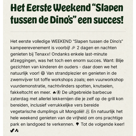
Het Eerste Weekend “Slapen
tussen de Dino’s” een succes!
Het eerste volledige WEEKEND “Slapen tussen de Dino’s”
kampeerevenement is voorbij! 🎉 2 dagen en nachten
genieten bij Tenaxx! Ondanks enkele last-minute
afzeggingen, was het toch een enorm succes. Want: Blije
gezichten van kinderen én ouders - daar doen we het
natuurlijk voor! 😄 Van strandplezier en genieten in de
zwemvijver tot toffe workshops zoals; een vuurworkshop
vuurdemonstratie, nachtvlinders spotten, knutselen,
fakkeltocht en meer. 🔥🦋 De uitgebreide barbecue
zaterdag met allerlei lekkernijen die je zelf op de grill kon
bereiden, inclusief verrukkelijke vers bereide
vegetarische dumplings uit Mongolië! 🥟 En natuurlijk het
hele weekend genieten van de vrijheid om ons prachtige
park en landgoed te verkennen. 🌳 Tot de volgende keer!
🦖⛺️