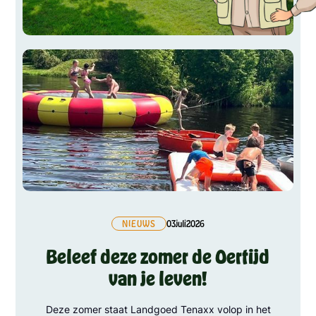
NIEUWS
03
juli
2026
Beleef deze zomer de Oertijd
van je leven!
Deze zomer staat Landgoed Tenaxx volop in het