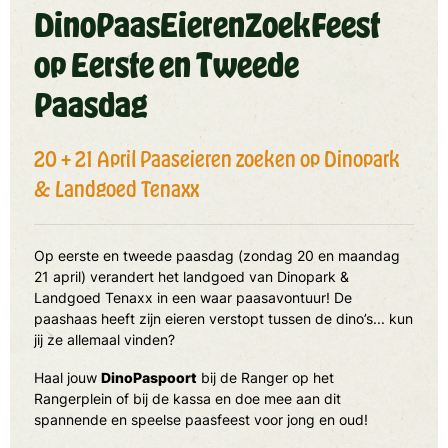
DinoPaasEierenZoekFeest
op Eerste en Tweede
Paasdag
20 + 21 April Paaseieren zoeken op Dinopark
& Landgoed Tenaxx
Op eerste en tweede paasdag (zondag 20 en maandag
21 april) verandert het landgoed van Dinopark &
Landgoed Tenaxx in een waar paasavontuur! De
paashaas heeft zijn eieren verstopt tussen de dino’s... kun
jij ze allemaal vinden?
Haal jouw
DinoPaspoort
bij de Ranger op het
Rangerplein of bij de kassa en doe mee aan dit
spannende en speelse paasfeest voor jong en oud!