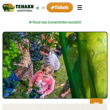
Tickets
nl
de
Terug naar Evenementen overzicht
20
Apr