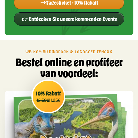
Tagesticket - 10% Rabatt
👉
Entdecken Sie unsere kommenden Events
WELKOM BIJ DINOPARK & LANDGOED TENAXX
Bestel online en profiteer
van voordeel:
10% Rabatt
12,50€
11,25€