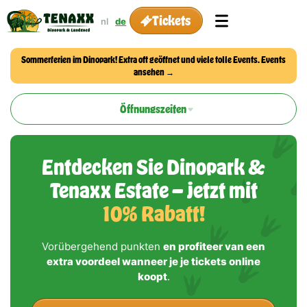
Tickets
nl
de
Sommerferien im Dinopark! Extra oft geöffnet und viele tolle Events. Events
ansehen →
Öffnungszeiten
Entdecken Sie Dinopark &
Tenaxx Estate — jetzt mit
10% Rabatt!
Vorübergehend punkten
en profiteer van een
extra voordeel wanneer je je tickets online
koopt
.