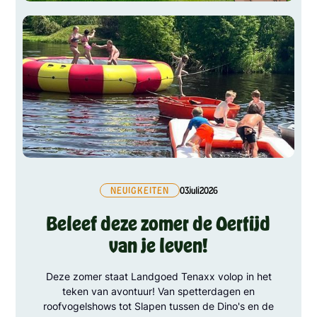
NEUIGKEITEN
03
juli
2026
Beleef deze zomer de Oertijd
van je leven!
Deze zomer staat Landgoed Tenaxx volop in het
teken van avontuur! Van spetterdagen en
roofvogelshows tot Slapen tussen de Dino's en de